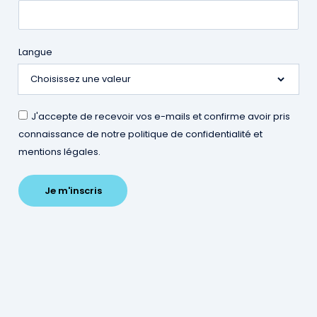
Retrouvez tous les
Langue
communiqués de
presse de l'agence
J'accepte de recevoir vos e-mails et confirme avoir pris
Inspire Metz
connaissance de notre politique de confidentialité et
mentions légales.
Les nouveautés de
l’Agence Inspire
Metz-Office de
Tourisme :
animations et
nouveaux produits
de la boutique
AVRIL 2026