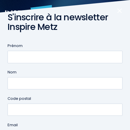
S'inscrire à la newsletter
FR
Inspire Metz
Accueil
|
Communiqués de presse
Communiqués de
Prénom
presse
Nom
Retrouvez ci-dessous les derniers Jeem ainsi
que tous les communiqués de presse de
l’agence Inspire Metz.
Code postal
Email